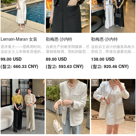
Lemain-Maran 女装
勒梅恩-沙内特
勒梅恩-沙内特
需求量大——需两周时间。
自家生产的耐穿阔腿裤，尽
这款自主设计的服装风格大
这款女士上衣饰有浪漫的丝
显精致格调。宽松的版型让
胆前卫，即使在盛夏也能营
绸细节，单穿即可尽显优雅
你无需担心身材臃肿，更添
造出奢华的氛围。
99.00 USD
89.00 USD
138.00 USD
气质。采用轻盈透气的棉混
奢华细节♥
纺面料，即使在盛夏也能保
(
참고:
660.33 CNY)
(
참고:
593.63 CNY)
(
참고:
920.46 CNY)
持舒适。