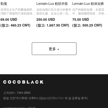
勒曼
Lemain-Lux 粗纺外套
Lemain-Lux 粗体短裤
采用自主生产的飘逸面料，
这款由我们自主设计的奢华
自产的粗纺短裤，长度适
消除了褶皱和汗渍的烦恼，
粗纺礼服，定会让您一见倾
中，修饰腿部线条，并饰以
并配有部分腰带，完美贴合
心。点缀的璀璨珍珠更添光
精致的珍珠线，营造出更加
69.00 USD
250.00 USD
75.00 USD
身形，尽显时尚美感。
彩，衬托您的容颜。
奢华的氛围。
(
참고:
460.23 CNY)
(
참고:
1,667.50 CNY)
(
참고:
500.25 CNY)
更多
고객센터 : 1544-2683
평일 오전10시30분-오후6시 (점심시간12시-1시 / 토,일 공휴일 휴무)
cocoblack
대표자 : 권영주