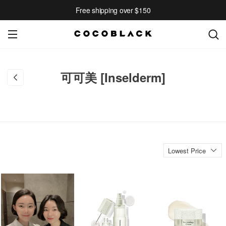
Free shipping over $150
可可美 [Inselderm]