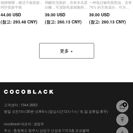
镇静啫喱，赋活干燥肌肤，
弱酸性洗面奶，含有木瓜蛋
一种低过敏性面部油，含有
呵护肌肤平衡
白酶，可清除死皮细胞和杂
76% 的天然成分，可为面
质，使皮肤洁净
部提供深层和湿润的效果。
44.00 USD
39.00 USD
39.00 USD
(
참고:
293.48 CNY)
(
참고:
260.13 CNY)
(
참고:
260.13 CNY)
更多
고객센터 : 1544-2683
0
평일 오전10시30분-오후6시 (점심시간12시-1시 / 토,일 공휴일 휴무)
cocoblack
대표자 : 권영주
주소 : 충청북도 청주시 상당구 산성로 110 3층 코코블랙