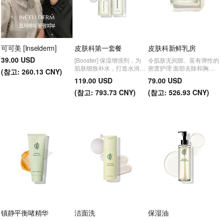
可可美 [Inselderm]
皮肤科第一套餐
皮肤科新鲜乳房
39.00 USD
[Booster] 保湿增强剂，为
令肌肤无间隙、富有弹性的
肌肤细致补水，打造水润健
密度护理 面部去除和胸部
(
참고:
260.13 CNY)
康肌肤 [Jeonghwa] 带来闪
净化
119.00 USD
79.00 USD
耀光泽效果的 Moisture
Glow Jeonghwa
(
참고:
793.73 CNY)
(
참고:
526.93 CNY)
镇静平衡啫精华
洁面洗
保湿油