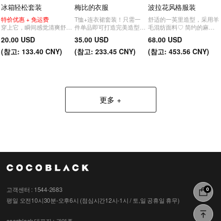
冰箱轻松套装
梅比的衣服
波拉花风格服装
特价优惠 + 免运费
T恤+连衣裙套装！只需一
舒适的一英里造型，采用羊
穿上它，瞬间感觉清爽舒
件单品即可打造完美造型。
毛混纺面料♡ 简约的麻花
适！宽松的版型完美遮盖任
一套精美的套装单品。
编织，干绿/百合色线针织
20.00 USD
35.00 USD
68.00 USD
何赘肉——是夏季必备的完
套装
美单品。
(
참고:
133.40 CNY)
(
참고:
233.45 CNY)
(
참고:
453.56 CNY)
更多
고객센터 : 1544-2683
0
평일 오전10시30분-오후6시 (점심시간12시-1시 / 토,일 공휴일 휴무)
cocoblack
대표자 : 권영주