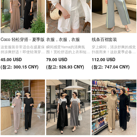
Coco 轻松穿搭 - 夏季版
衣服，衣服，衣服
线条百褶套装
这套服装非常适合在盛夏保
瞬间感受Yama的清爽氛
穿上瞬间，清凉舒爽的感觉
持凉爽舒适！即使轻薄穿着
围！宽松舒适的上衣和短裤
扑面而来！这款夏季必备单
也能打造时尚造型。
两件套！可单独穿着，也可
品，宽松版型完美遮盖身材
45.00 USD
79.00 USD
112.00 USD
搭配穿着！Yama日常穿
缺陷，让你告别尴尬曲线。
(
참고:
300.15 CNY)
搭，让您整个夏天都倍感舒
(
참고:
526.93 CNY)
(
참고:
747.04 CNY)
适！