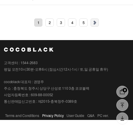
1
2
3
4
5
고객센터 : 1544-2683
평일 오전10시30분-오후6시 (점심시간12시-1시 / 토,일 공휴일 휴무)
cocoblack
대표자 : 권영주
주소 : 충청북도 청주시 상당구 산성로 110 3층 코코블랙
0
사업자등록번호 : 609-88-00052
통신판매업신고번호 : 제2015-충북청주-0389호
Terms and Conditions
Privacy Policy
User Guide
Q&A
PC ver.