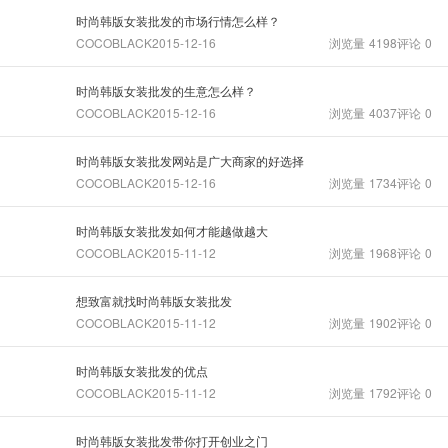
时尚韩版女装批发的市场行情怎么样？
COCOBLACK
2015-12-16
浏览量
4198
评论
0
时尚韩版女装批发的生意怎么样？
COCOBLACK
2015-12-16
浏览量
4037
评论
0
时尚韩版女装批发网站是广大商家的好选择
COCOBLACK
2015-12-16
浏览量
1734
评论
0
时尚韩版女装批发如何才能越做越大
COCOBLACK
2015-11-12
浏览量
1968
评论
0
想致富就找时尚韩版女装批发
COCOBLACK
2015-11-12
浏览量
1902
评论
0
时尚韩版女装批发的优点
COCOBLACK
2015-11-12
浏览量
1792
评论
0
时尚韩版女装批发带你打开创业之门