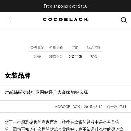
Free shipping over $150
公告事项
使用评价
咨询
商品咨询
卸売
潮流女装
女装品牌
FAQ
女装品牌
时尚韩版女装批发网站是广大商家的好选择
COCOBLACK
2015-12-16
点击数 1734
对于一个服装销售的商家而言，往往在拿货的过程中是会有苦恼
的，因为不知道什么样的款式会卖的好，也不知道什么样的渠道拿