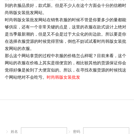
到的衣服品质好，款式新。但是不少人在这个方面会十分的信赖时
尚韩版女装批发网站。
时尚韩版女装批发网站在销售衣服的时候不管是你要多少的量都能
够供应，还有一个非常关键的点是，这里的衣服在款式设计上绝对
是当季最新潮的，但是又不会是过于大众化的街边款。所以要是你
在选择衣服货源的时候觉得苦恼，倒也不妨试试看时尚韩版女装批
发网站的衣服。
那么这个网站拿货的过程中衣服的价格怎么样呢？目前来看，这个
网站的衣服在价格上其实是很便宜的，相比较其他的货源保证你会
觉得好像是捡到了大便宜似的。所以，在寻找衣服货源的时候找这
个网站绝对不会吃亏。
时尚韩版女装批发
姓名
密码