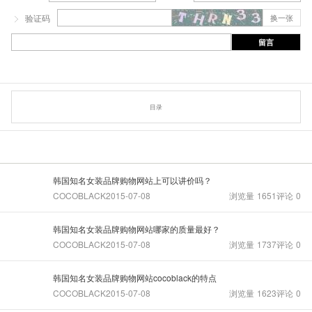
验证码
换一张
留言
目录
韩国知名女装品牌购物网站上可以讲价吗？
COCOBLACK
2015-07-08
浏览量
1651
评论
0
韩国知名女装品牌购物网站哪家的质量最好？
COCOBLACK
2015-07-08
浏览量
1737
评论
0
韩国知名女装品牌购物网站cocoblack的特点
COCOBLACK
2015-07-08
浏览量
1623
评论
0