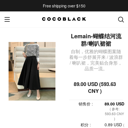
Free shipping over $150
Lemain-蝴蝶结河流
群/喇叭裙裙
自制，优雅的蝴蝶图案随
着每一步舒展开来 / 波浪群
/ 喇叭裙，完美贴合身形，
品质一流。
89.00 USD (593.63
CNY )
销售价 :
89.00 USD
( 参考:
593.63 CNY
)
积分 :
0.89 USD
(