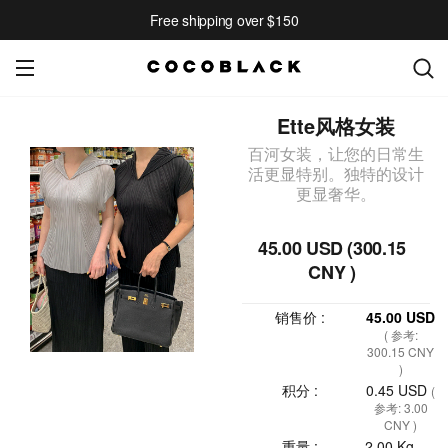
Free shipping over $150
Ette风格女装
百河女装，让您的日常生
活更显特别。独特的设计
更显奢华。
45.00 USD (300.15
CNY )
销售价 :
45.00 USD
( 参考:
300.15 CNY
)
积分 :
0.45 USD
(
参考: 3.00
CNY )
重量 :
2.00 Kg