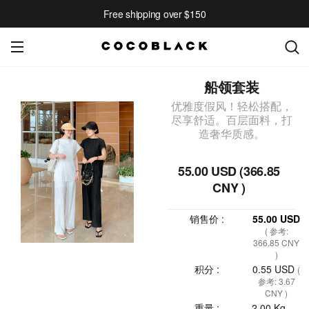
Free shipping over $150
船领套装
优雅度假风！轻松搭配，
尽享舒适。百层面料，打
造奢华质感。
55.00 USD (366.85
CNY )
销售价 :
55.00 USD
( 参考:
366.85 CNY
)
积分 :
0.55 USD
(
参考: 3.67
CNY )
重量 :
2.00 Kg