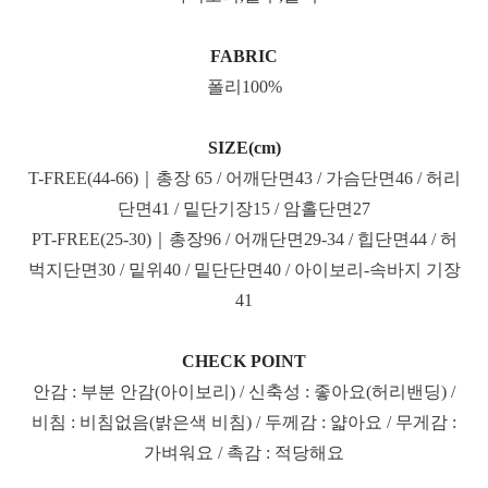
FABRIC
폴리100%
SIZE(cm)
T-FREE(44-66)｜총장 65 / 어깨단면43 / 가슴단면46 / 허리
단면41 / 밑단기장15 / 암홀단면27
PT-FREE(25-30)｜총장96 / 어깨단면29-34 / 힙단면44 / 허
벅지단면30 / 밑위40 / 밑단단면40 / 아이보리-속바지 기장
41
CHECK POINT
안감 : 부분 안감(아이보리) / 신축성 : 좋아요(허리밴딩) /
비침 : 비침없음(밝은색 비침) / 두께감 : 얇아요 / 무게감 :
가벼워요 / 촉감 : 적당해요