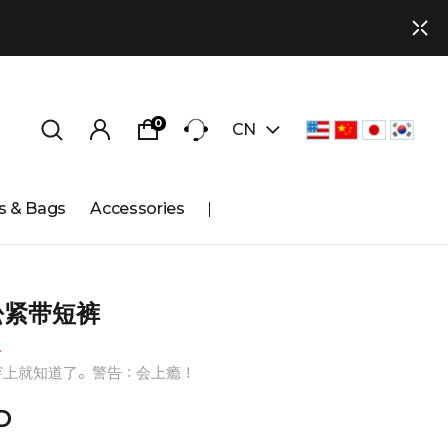
0
CN
s & Bags
Accessories
松紧带短裤
★
穿上就知道了。警告：会上瘾！
D