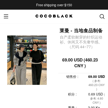
Free shipping over $150
莱曼 - 当地食品制备
自产柔软耐穿的针织运动
衫。休闲又不失奢华感。
（尺码 44~77）
69.00 USD (460.23
CNY )
销售价 :
69.00 USD
( 参考:
460.23 CNY
)
积分 :
0.69 USD
(
参考: 4.60
CNY )
重量 :
2.00 Kg