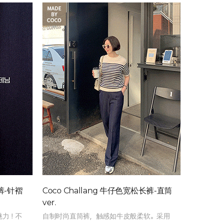
长裤-针褶
Coco Challang 牛仔色宽松长裤-直筒
ver.
魅力！不
自制时尚直筒裤，触感如牛皮般柔软。采用