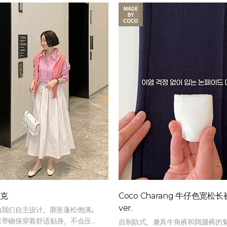
塔克
Coco Charang 牛仔色宽松
ver.
由我们自主设计，廓形蓬松饱满。
紧带确保穿着舒适贴身，不会压迫
自制款式，兼具牛角裤和阔腿裤的