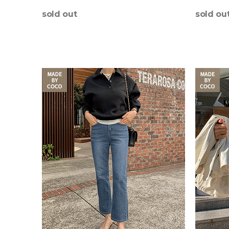
腹部！
sold out
sold ou