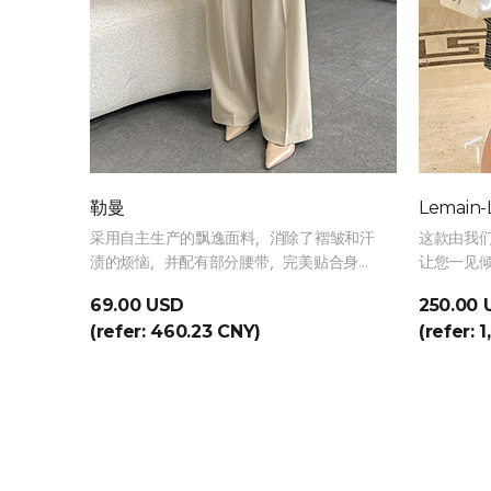
勒曼
Lemain
采用自主生产的飘逸面料，消除了褶皱和汗
这款由我
渍的烦恼，并配有部分腰带，完美贴合身
让您一见
形，尽显时尚美感。
衬托您的
69.00 USD
250.00 
(refer: 460.23 CNY)
(refer: 