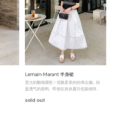
Lemain-Marant 半身裙
宽大的翻领廓形！优雅柔美的丝绸点缀。轻
盈透气的面料，即使在炎炎夏日也能保持凉
爽舒适。
sold out