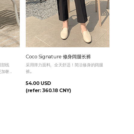
Coco Signature 修身阔腿长裤
Lemai
腿部线
采用弹力面料，全天舒适！简洁修身的阔腿
自家生产
更加奢华
裤。
适，而且
54.00 USD
69.00 
(refer: 360.18 CNY)
(refer: