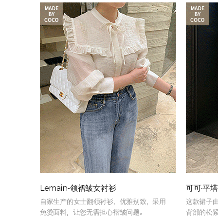
Lemain-领褶皱女衬衫
可可·平
自家生产的女士翻领衬衫，优雅别致，采用
这款裙子
免烫面料，让您无需担心褶皱问题。
背部的松