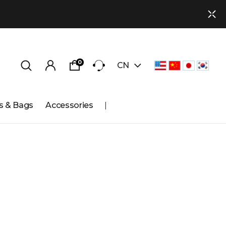
0
CN
s & Bags
Accessories