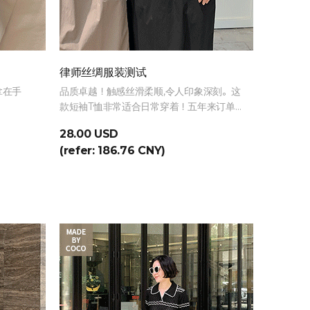
律师丝绸服装测试
拿在手
品质卓越！触感丝滑柔顺,令人印象深刻。这
款短袖T恤非常适合日常穿着！五年来订单
不断！复购率飙升！
28.00 USD
(refer: 186.76 CNY)