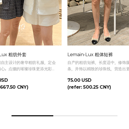
-Lux 粗纺外套
Lemain-Lux 粗体短裤
们自主设计的奢华粗纺礼服，定会
自产的粗纺短裤，长度适中，修饰
倾心。点缀的璀璨珍珠更添光彩，
条，并饰以精致的珍珠线，营造出
容颜。
的氛围。
USD
75.00 USD
1,667.50 CNY)
(refer: 500.25 CNY)