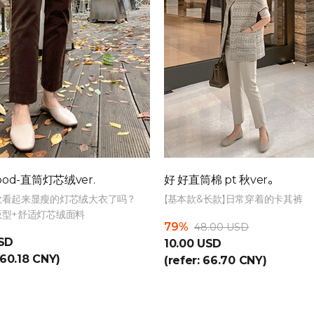
ood-直筒灯芯绒ver.
好 好直筒棉 pt 秋ver。
款看起来显瘦的灯芯绒大衣了吗？
【基本款&长款】日常穿着的卡其裤
版型+舒适灯芯绒面料
79%
48.00 USD
USD
10.00 USD
360.18 CNY)
(refer: 66.70 CNY)