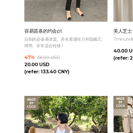
容易苗条的约会pt
美人芝士 
自制的必备基体盖，具有紧绷张力和隐藏式
7minut
绑带，非常适合转移！
40.00 
47%
38.00 USD
(refer: 
20.00 USD
(refer: 133.40 CNY)