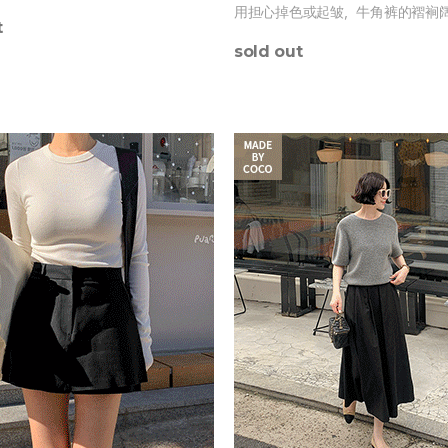
用担心掉色或起皱，牛角裤的褶裥
t
收腹提臀的完美选择。
sold out